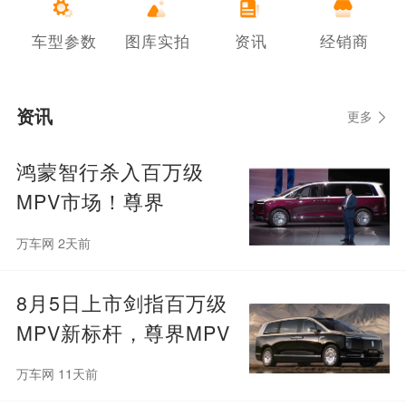
车型参数
图库实拍
资讯
经销商
资讯
更多
鸿蒙智行杀入百万级
MPV市场！尊界
V800/V680上市：顶配
万车网 2天前
101.6万元
8月5日上市剑指百万级
MPV新标杆，尊界MPV
预售23天破万
万车网 11天前