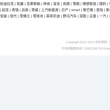
凯迪拉克
|
凯翼
|
克莱斯勒
|
林肯
|
凌宝
|
岚图
|
零跑
|
理想智造
|
猎豹
|
|
起亚
|
奇瑞
|
启辰
|
荣威
|
上汽新能源
|
日产
|
smart
|
斯巴鲁
|
思铭
|
斯
宝骏
|
现代
|
雪佛兰
|
雪铁龙
|
英菲尼迪
|
野马汽车
|
驭胜
|
云度
|
一汽
|
Copyright 2012-2022 尚车悠扬
万车网客服热线: 15901506700 Email