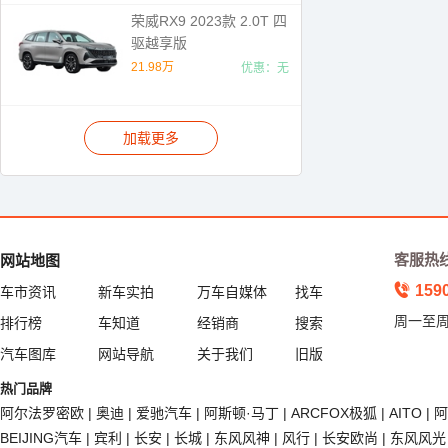
荣威RX9 2023款 2.0T 四
驱越享版
21.98万
优惠：无
加载更多
客服热
网站地图
159
车市资讯
新车实拍
万车自媒体
找车
周一至周五
排行榜
车知道
经销商
搜索
汽车图库
网站导航
关于我们
旧版
热门品牌
阿尔法罗密欧
|
奥迪
|
爱驰汽车
|
阿斯顿·马丁
|
ARCFOX极狐
|
AITO
|
阿
BEIJING汽车
|
宾利
|
长安
|
长城
|
东风风神
|
风行
|
长安欧尚
|
东风风光