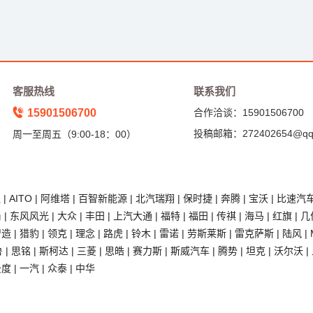
客服热线
联系我们
15901506700
合作洽谈：15901506700
投稿邮箱：272402654@qq
周一至周五（9:00-18：00）
狐
|
AITO
|
阿维塔
|
百智新能源
|
北汽瑞翔
|
保时捷
|
奔腾
|
宝沃
|
比速汽
尚
|
东风风光
|
大众
|
丰田
|
上汽大通
|
福特
|
福田
|
传祺
|
海马
|
红旗
|
几
智造
|
猎豹
|
领克
|
理念
|
路虎
|
铃木
|
雷诺
|
劳斯莱斯
|
雷克萨斯
|
陆风
|
鲁
|
思铭
|
斯柯达
|
三菱
|
思皓
|
赛力斯
|
斯威汽车
|
腾势
|
坦克
|
沃尔沃
|
云度
|
一汽
|
众泰
|
中华