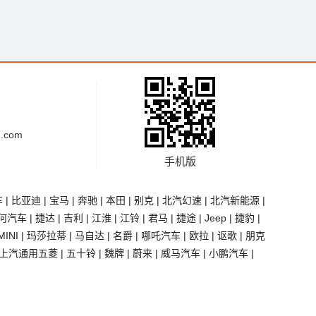
.com
手机版
车
|
比亚迪
|
宝马
|
奔驰
|
本田
|
别克
|
北汽幻速
|
北汽新能源
|
何汽车
|
捷达
|
吉利
|
江淮
|
江铃
|
君马
|
捷途
|
Jeep
|
捷豹
|
MINI
|
玛莎拉蒂
|
马自达
|
名爵
|
哪吒汽车
|
欧拉
|
讴歌
|
朋克
上汽通用五菱
|
五十铃
|
魏牌
|
蔚来
|
威马汽车
|
小鹏汽车
|