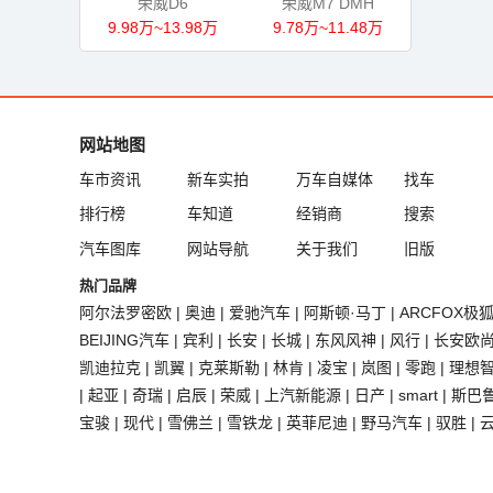
荣威D6
荣威M7 DMH
9.98万~13.98万
9.78万~11.48万
网站地图
车市资讯
新车实拍
万车自媒体
找车
排行榜
车知道
经销商
搜索
汽车图库
网站导航
关于我们
旧版
热门品牌
阿尔法罗密欧
|
奥迪
|
爱驰汽车
|
阿斯顿·马丁
|
ARCFOX极
BEIJING汽车
|
宾利
|
长安
|
长城
|
东风风神
|
风行
|
长安欧
凯迪拉克
|
凯翼
|
克莱斯勒
|
林肯
|
凌宝
|
岚图
|
零跑
|
理想
|
起亚
|
奇瑞
|
启辰
|
荣威
|
上汽新能源
|
日产
|
smart
|
斯巴
宝骏
|
现代
|
雪佛兰
|
雪铁龙
|
英菲尼迪
|
野马汽车
|
驭胜
|