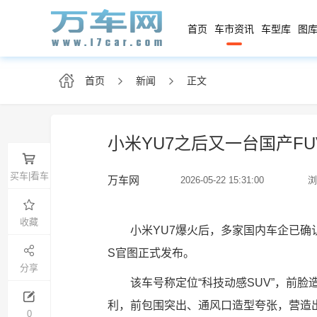
首页
车市资讯
车型库
图库
首页
新闻
正文
小米YU7之后又一台国产F
买车|看车
万车网
2026-05-22 15:31:00
浏
收藏
小米YU7爆火后，多家国内车企已确
S官图正式发布。
分享
该车号称定位“科技动感SUV”，前
利，前包围突出、通风口造型夸张，营造
0