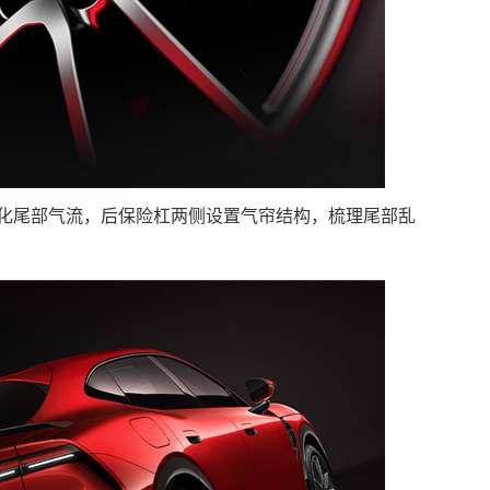
优化尾部气流，后保险杠两侧设置气帘结构，梳理尾部乱