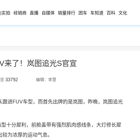
|实拍
经销商
直播
自媒体
销量排行
团车
车知道
百科
文化
UV来了！岚图追光S官宣
33792
览
编辑：李慧
认跟进FUV车型，而首先出牌的是岚图，昨晚，岚图追光
脸造型十分犀利，前舱盖带有强烈肌肉感线条，大灯修长犀
出较为浓厚的运动气息。