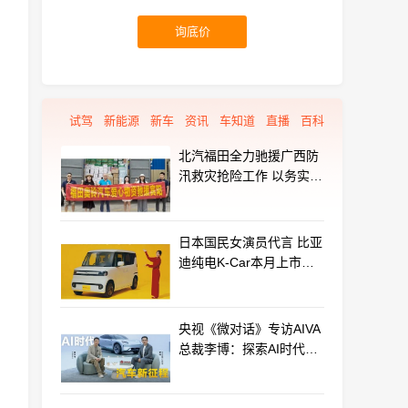
询底价
试驾
新能源
新车
资讯
车知道
直播
百科
北汽福田全力驰援广西防
汛救灾抢险工作 以务实行
动守护群众平安
日本国民女演员代言 比亚
迪纯电K-Car本月上市：
最远能跑320km
央视《微对话》专访AIVA
总裁李博：探索AI时代汽
车产业新路径