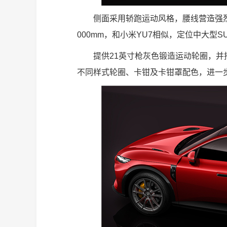
侧面采用轿跑运动风格，腰线营造强烈视觉
000mm，和小米YU7相似，定位中大型S
提供21英寸枪灰色锻造运动轮圈，
不同样式轮圈、卡钳及卡钳罩配色，进一