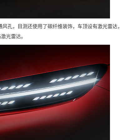
通风孔，目测还使用了碳纤维装饰，车顶设有激光雷达，
路激光雷达。