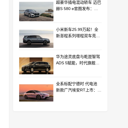
超豪华插电混动轿车 迈巴
赫S 580 e官图发布：老
钱风浓郁
小米新车25.99万起！全
新澎程系列增程双车亮相
动力电池等核心供应商曝
光
华为途灵底盘与乾崑智驾
ADS 5赋能，时代旗舰
MPV尊界V800、680上市
全系标配宁德时 代电池
新款广汽埃安RT上市：
9.98万起