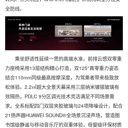
全防线。
乘坐舒适性延续一贯的高端水准，前排云感双零重
力座椅采用13层结构精心打造，双125°真零重力姿态
结合110mm同级最高按摩深度，为驾乘者带来极致放
松体验。2.2㎡超大全景天幕采用三层纳米镀银玻璃有
效隔热，PDLC 9分区调光技术灵活满足不同场景需
求。全系标配四门双层夹胶玻璃与24项降噪设计，配合
21扬声器HUAWEI SOUND®全场景沉浸声场，营造图
书馆级静谧与移动音乐厅的双重体验，母婴级环保材质