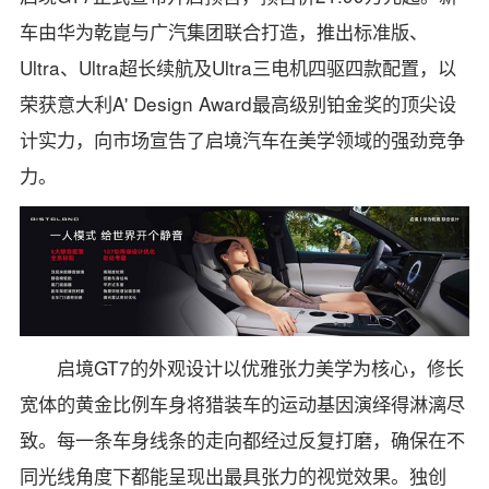
车由华为乾崑与广汽集团联合打造，推出标准版、
Ultra、Ultra超长续航及Ultra三电机四驱四款配置，以
荣获意大利A' Design Award最高级别铂金奖的顶尖设
计实力，向市场宣告了启境汽车在美学领域的强劲竞争
力。
启境GT7的外观设计以优雅张力美学为核心，修长
宽体的黄金比例车身将猎装车的运动基因演绎得淋漓尽
致。每一条车身线条的走向都经过反复打磨，确保在不
同光线角度下都能呈现出最具张力的视觉效果。独创