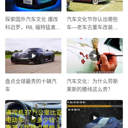
探索国外汽车文化 爆改
汽车文化节你认出哪些
科迈罗，R8, 福特猛禽
车—老车古董车改装车
太爽了 感觉自己在速度
巡游
与激情电影里 ！
盘点全球最贵的十辆汽
汽车文化：为什么劳斯
车
莱斯的腰线这么贵？