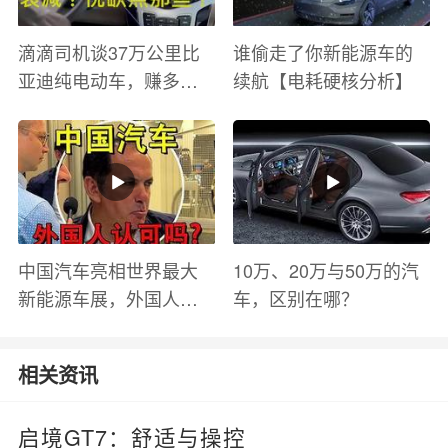
滴滴司机谈37万公里比
谁偷走了你新能源车的
亚迪纯电动车，赚多少
续航【电耗硬核分析】
钱？电池衰减？优缺点
有哪些？
中国汽车亮相世界最大
10万、20万与50万的汽
新能源车展，外国人怎
车，区别在哪？
么看？魏牌WEY Coffee
01
相关资讯
启境GT7：舒适与操控