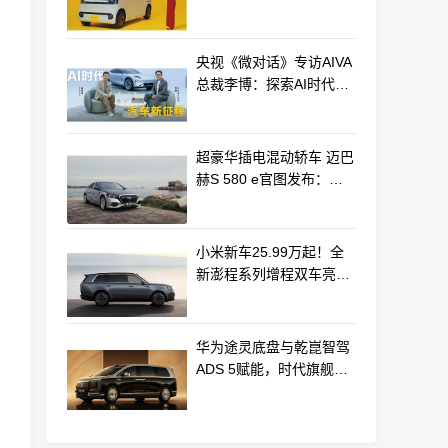
最远能跑320km
央视《微对话》专访AIVA
总裁李博：探索AI时代汽
车产业新路径
超豪华插电混动轿车 迈巴
赫S 580 e官图发布：老
钱风浓郁
小米新车25.99万起！全
新澎程系列增程双车亮相
动力电池等核心供应商曝
光
华为途灵底盘与乾崑智驾
ADS 5赋能，时代旗舰
MPV尊界V800、680上市