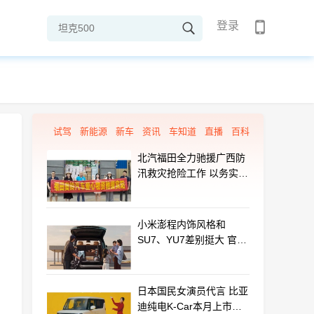
登录
试驾
新能源
新车
资讯
车知道
直播
百科
北汽福田全力驰援广西防
汛救灾抢险工作 以务实行
动守护群众平安
小米澎程内饰风格和
SU7、YU7差别挺大 官方
揭秘设计初衷
日本国民女演员代言 比亚
迪纯电K-Car本月上市：