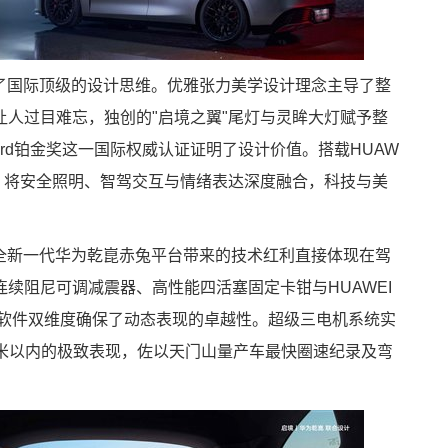
入了国际顶级的设计思维。优雅张力美学设计理念主导了整
人过目难忘，独创的"启境之翼"尾灯与灵眸大灯赋予整
Award铂金奖这一国际权威认证证明了设计价值。搭载HUAW
大灯，将安全照明、智驾交互与情绪表达深度融合，科技与美
发全新一代华为乾崑赤兔平台带来的技术红利直接体现在驾
续阻尼可调减震器、高性能四活塞固定卡钳与HUAWEI
与软件双维度确保了动态表现的卓越性。超级三电机系统实
33米以内的极致表现，佐以天门山量产车最快圈速纪录及弯