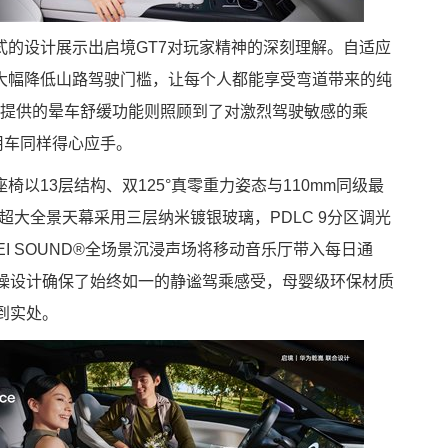
式的设计展示出启境GT7对玩家精神的深刻理解。自适应
大幅降低山路驾驶门槛，让每个人都能享受弯道带来的纯
引擎提供的晕车舒缓功能则照顾到了对激烈驾驶敏感的乘
用车同样得心应手。
以13层结构、双125°真零重力姿态与110mm同级最
超大全景天幕采用三层纳米镀银玻璃，PDLC 9分区调光
EI SOUND®全场景沉浸声场将移动音乐厅带入每日通
降噪设计确保了始终如一的静谧驾乘感受，母婴级环保材质
到实处。