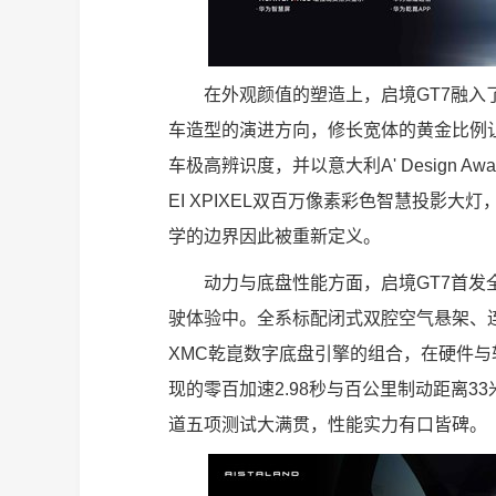
在外观颜值的塑造上，启境GT7融
车造型的演进方向，修长宽体的黄金比例让
车极高辨识度，并以意大利A' Design 
EI XPIXEL双百万像素彩色智慧投影
学的边界因此被重新定义。
动力与底盘性能方面，启境GT7首
驶体验中。全系标配闭式双腔空气悬架、连
XMC乾崑数字底盘引擎的组合，在硬件
现的零百加速2.98秒与百公里制动距离
道五项测试大满贯，性能实力有口皆碑。