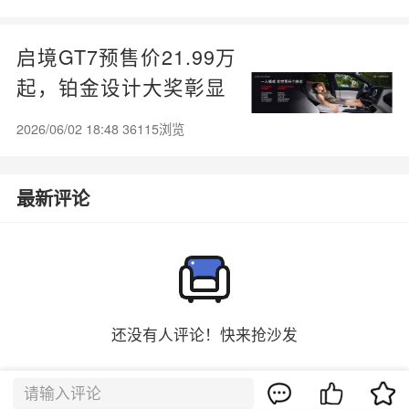
启境GT7预售价21.99万
起，铂金设计大奖彰显
国际美学实力
2026/06/02 18:48 36115浏览
最新评论
还没有人评论！快来抢沙发
请输入评论