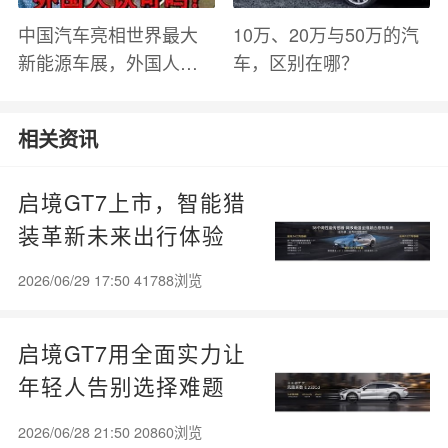
中国汽车亮相世界最大
10万、20万与50万的汽
新能源车展，外国人怎
车，区别在哪？
么看？魏牌WEY Coffee
01
相关资讯
启境GT7上市，智能猎
装革新未来出行体验
2026/06/29 17:50 41788浏览
启境GT7用全面实力让
年轻人告别选择难题
2026/06/28 21:50 20860浏览