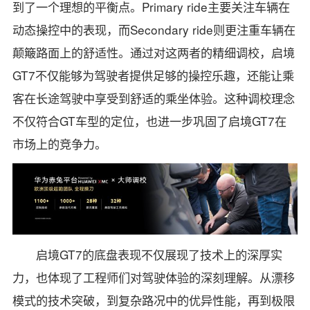
到了一个理想的平衡点。Primary ride主要关注车辆在
动态操控中的表现，而Secondary ride则更注重车辆在
颠簸路面上的舒适性。通过对这两者的精细调校，启境
GT7不仅能够为驾驶者提供足够的操控乐趣，还能让乘
客在长途驾驶中享受到舒适的乘坐体验。这种调校理念
不仅符合GT车型的定位，也进一步巩固了启境GT7在
市场上的竞争力。
启境GT7的底盘表现不仅展现了技术上的深厚实
力，也体现了工程师们对驾驶体验的深刻理解。从漂移
模式的技术突破，到复杂路况中的优异性能，再到极限