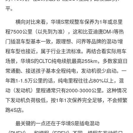
平。
横向对比来看，华境S常规整车保养为1年或总里
程7500公里（以先到为准），这和比亚迪唐DM-i等热
门插混车型基本一致，跟理想、问界等品牌的混动/增
程车型也接近，属于行业主流标准。再结合看实际用车
场景，华境S的CLTC纯电续航最高255km，多数家庭日
常通勤、接送孩子基本全程纯电，发动机很少启动。一
年跑1-1.5万公里的话，纯电里程往往占80%以上，混
动（发动机）里程通常只有2000-3000公里。这种情况
下发动机负荷极低，按1年1次保养完全足够，不会频繁
跑4S店。
最关键的一点还在于华境S是插电混动
（PHEV），和增程（EREV）不同。增程车发动机只