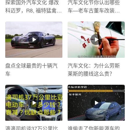
探索国外汽车文化 爆改
汽车文化节你认出哪些
科迈罗，R8, 福特猛禽
车—老车古董车改装车
太爽了 感觉自己在速度
巡游
与激情电影里 ！
盘点全球最贵的十辆汽
汽车文化：为什么劳斯
车
莱斯的腰线这么贵？
滴滴司机谈37万公里比
谁偷走了你新能源车的