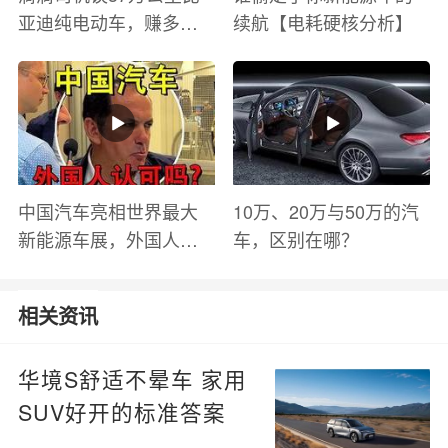
亚迪纯电动车，赚多少
续航【电耗硬核分析】
钱？电池衰减？优缺点
有哪些？
中国汽车亮相世界最大
10万、20万与50万的汽
新能源车展，外国人怎
车，区别在哪？
么看？魏牌WEY Coffee
01
相关资讯
华境S舒适不晕车 家用
SUV好开的标准答案