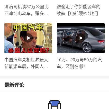
滴滴司机谈37万公里比
谁偷走了你新能源车的
亚迪纯电动车，赚多少
续航【电耗硬核分析】
钱？电池衰减？优缺点
有哪些？
中国汽车亮相世界最大
10万、20万与50万的汽
新能源车展，外国人怎
车，区别在哪？
么看？魏牌WEY Coffee
01
最新评论