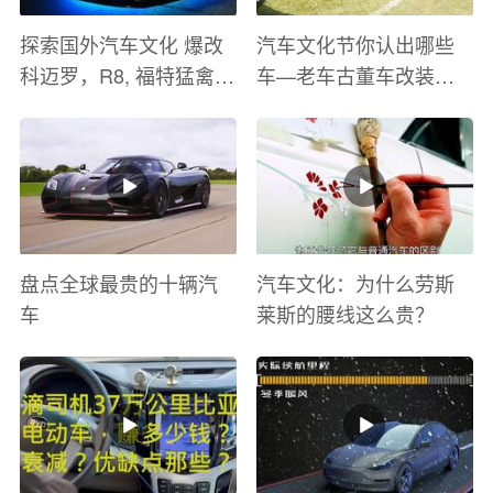
探索国外汽车文化 爆改
汽车文化节你认出哪些
科迈罗，R8, 福特猛禽
车—老车古董车改装车
太爽了 感觉自己在速度
巡游
与激情电影里 ！
盘点全球最贵的十辆汽
汽车文化：为什么劳斯
车
莱斯的腰线这么贵？