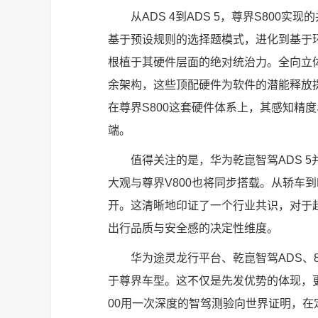
从ADS 4到ADS 5，尊界S80
基于预设规则的选择题模式，进化到基于
根植于其硬件层面的绝对统治力。全向立体
余架构，这些顶配硬件为软件的潜能释放提
在尊界S800这套硬件体系上，其感知精
端。
值得关注的是，华为乾崑智驾ADS 5并非尊
大观与尊界V800也将同步搭载。从轿车
开。这清晰地印证了一个行业共识，对于
出行品质与安全感的决定性维度。
华为途灵龙行平台、乾崑智驾ADS、
于尊界车型。这不仅是先发优势的体现，
00用一次深度的智驾测验向世界证明，