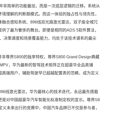
0实现的并非简单的功能叠加，而是一次底层逻辑的迁移。系统从
环境理解的判断题模式。而这一体验的独占性与领先性，
融合感知系统、896线双光路激光雷达、双子座全域冗
供了最为奢侈的舞台。即便是相同的ADS 5软件算法，
度、决策速度和场景覆盖能力，均处于该技术谱系的最尖
界S800的独享特权，尊界S800 Grand Design典藏
到MPV，华为最新的智驾技术矩阵正在超豪华全品类铺
超高端用户，辅助驾驶早已超越配置表的范畴，成为定义
896线激光雷达，华为最核心的技术迭代，永远最先搭载
更是对中国超豪华汽车智能化标准制定权的宣示。尊界S8
在定义未来出行的竞赛中，中国汽车品牌已不仅是参与者，