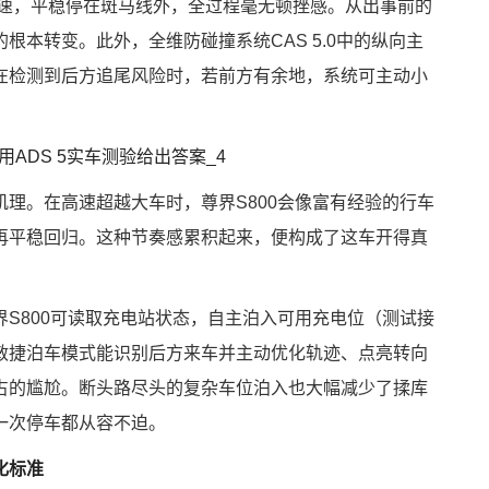
减速，平稳停在斑马线外，全过程毫无顿挫感。从出事前的
根本转变。此外，全维防碰撞系统CAS 5.0中的纵向主
在检测到后方追尾风险时，若前方有余地，系统可主动小
。
理。在高速超越大车时，尊界S800会像富有经验的行车
再平稳回归。这种节奏感累积起来，便构成了这车开得真
S800可读取充电站状态，自主泊入可用充电位（测试接
敏捷泊车模式能识别后方来车并主动优化轨迹、点亮转向
占的尴尬。断头路尽头的复杂车位泊入也大幅减少了揉库
一次停车都从容不迫。
化标准