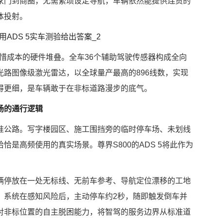
家门到商圈，无需繁琐设定导航，车辆依然能提供连贯的
体投射。
不惜成本的硬件堆叠。全车36个辅助驾驶传感器构成全向
路图像级激光雷达，以全球量产最高的896线数，实现
得更细，是车辆敢于在非标道路漫步的底气。
场的通行逻辑
准公路。写字楼园区、施工围挡旁的临时停车场、未划线
是高频使用的真实场景。尊界S800的ADS 5将此作为
辆停放在一处无标线、无前车参考、导航定位漂移的工地
，系统在感知风险后，主动停车约2秒，随即触发倒车并
对非标位置的自主脱困能力，将智驾的服务边界从标准道