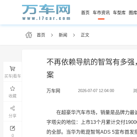
首页
车市资讯
车型库
图库
首页
新闻
正文
不再依赖导航的智驾有多强，尊
案
买车|看车
万车网
2026-07-07 12:04:00
浏
收藏
在超豪华汽车市场，销量是品牌力最诚
分享
字塔尖的地位：上市13个月累计交付190
的全部。当华为乾崑智驾ADS 5宣布首发
0