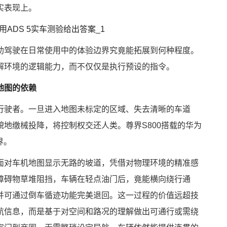
实表现上。
助驾驶在日常使用中的体验边界究竟能拓展到何种程度。
解环境的逻辑能力，而不仅仅是执行预设的指令。
地图的依赖
行驶者。一旦进入地图未标定的区域、失去清晰的车道
地缴械投降，将控制权交还人类。尊界S800搭载的华为
界。
面对车机地图显示无路的坡道，凭借对物理环境的精准感
障碍物草堆阻挡，车辆在轻点油门后，竟能横向绕行通
并可通过倒车循迹功能完美退回。这一过程的价值远超技
航信息，而是基于对空间和路况的理解做出可通行或需绕