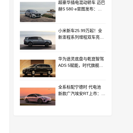
超豪华插电混动轿车 迈巴
赫S 580 e官图发布：老
钱风浓郁
小米新车25.99万起！全
新澎程系列增程双车亮相
动力电池等核心供应商曝
光
华为途灵底盘与乾崑智驾
ADS 5赋能，时代旗舰
MPV尊界V800、680上市
全系标配宁德时 代电池
新款广汽埃安RT上市：
9.98万起