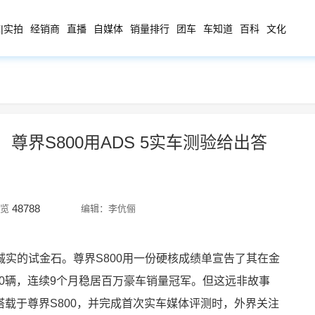
|实拍
经销商
直播
自媒体
销量排行
团车
车知道
百科
文化
界S800用ADS 5实车测验给出答
48788
览
编辑：李伉俪
实的试金石。尊界S800用一份硬核成绩单宣告了其在金
00辆，连续9个月稳居百万豪车销量冠军。但这远非故事
搭载于尊界S800，并完成首次实车媒体评测时，外界关注