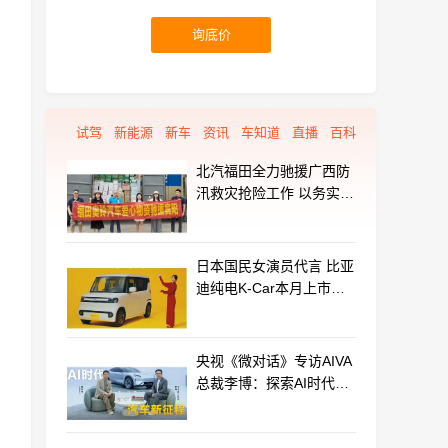
询底价
试驾
新能源
新车
资讯
车知道
直播
百科
北汽福田全力驰援广西防
汛救灾抢险工作 以务实行
动守护群众平安
日本国民女演员代言 比亚
迪纯电K-Car本月上市：
最远能跑320km
央视《微对话》专访AIVA
总裁李博：探索AI时代汽
车产业新路径