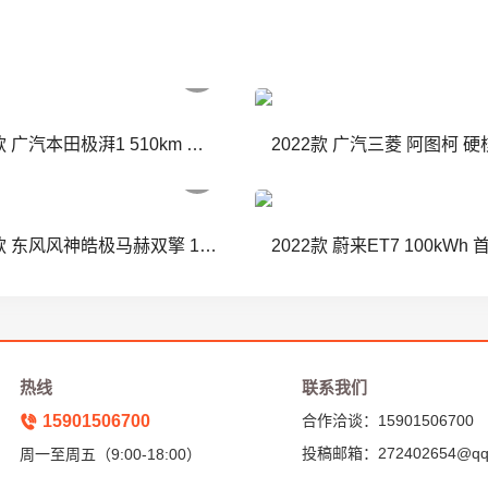
2022款 广汽本田极湃1 510km 绽极版
2022款 广汽三菱 阿图柯 
2022款 东风风神皓极马赫双擎 1.5T MHD 敢梦版
2022款 蔚来ET7 100kWh
热线
联系我们
15901506700
合作洽谈：15901506700
投稿邮箱：272402654@qq
周一至周五（9:00-18:00）