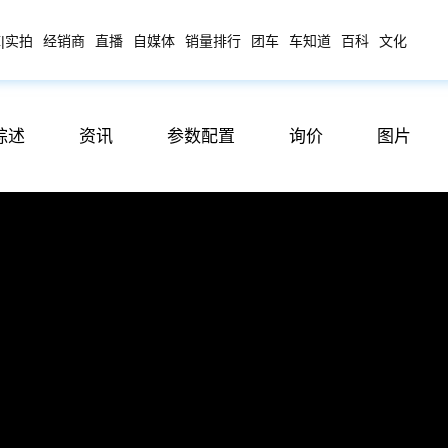
|实拍
经销商
直播
自媒体
销量排行
团车
车知道
百科
文化
综述
资讯
参数配置
询价
图片