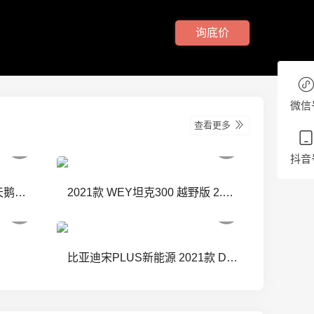
询底价
微信
查看更多
抖音
2022款 欧拉芭蕾猫500km 天鹅湖版
2021款 WEY坦克300 越野版 2.0T 征服者
比亚迪宋PLUS新能源 2021款 DM-i 110KM 旗舰PLUS