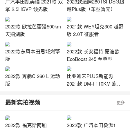
广汽丰田凯美瑞 2021款 双
2023款速腾280TSI DSG超
擎 2.5HGVP 领先版
越Plus版（车型暂无）
2022款 欧拉芭蕾猫500km
2021款 WEY坦克300 越野
天鹅湖版
版 2.0T 征服者
2022款东风本田思域燃擎
2022款 长安福特 蒙迪欧
版
EcoBoost 245 至尊型
2022款 奔驰C 260 L 运动
比亚迪宋PLUS新能源
版
2021款 DM-i 110KM 旗舰
PLUS
最新实拍视频
更多
2022款 福克斯两厢
2022款 广汽本田极湃1