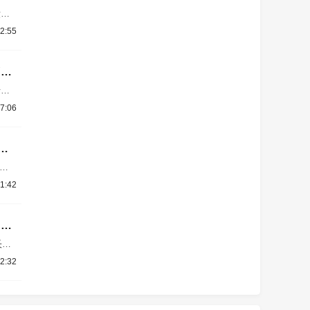
金升
车主
2:55
镀金
小鹏增程技术大揭秘：1400公里续航 全阵营新车将登场
新车
9已
7:06
将陆
将8月27日上市 搭载三颗图灵AI芯片
型轿
1:42
全新小鹏P7正式亮相：跑车级黄金车身比例 纯平发光LOGO
长高
例，
2:32
）。