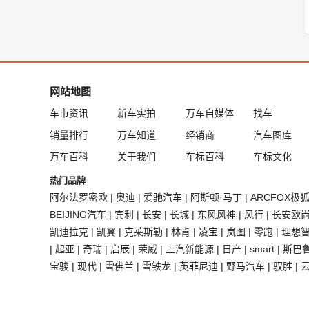
网站地图
车市资讯
新车实拍
万车自媒体
找车
销量排行
万车知道
经销商
汽车图库
万车百科
关于我们
车标百科
车标文化
热门品牌
阿尔法罗密欧
|
奥迪
|
爱驰汽车
|
阿斯顿·马丁
|
ARCFOX极
BEIJING汽车
|
宾利
|
长安
|
长城
|
东风风神
|
风行
|
长安欧
凯迪拉克
|
凯翼
|
克莱斯勒
|
林肯
|
凌宝
|
岚图
|
零跑
|
理想
|
起亚
|
奇瑞
|
启辰
|
荣威
|
上汽新能源
|
日产
|
smart
|
斯巴
宝骏
|
现代
|
雪佛兰
|
雪铁龙
|
英菲尼迪
|
野马汽车
|
驭胜
|