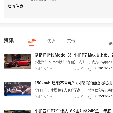
降价信息
资讯
最新
优惠
其他
更
小鹏汽车P7 Max版车型日前正式上市，官方指导价20.
万元起，共推出702 Max、820 Max、750四驱Max三
来源：万车网
0
2026/03/19 1
型，新车上市后，进一步拉低了小鹏P7的入门门槛，
车型售价区间为20.38-30.18万元。
150km/
今日下午，小鹏和华为联合举办“下一代增程发电机媒
术分享会”。会上，小鹏汽车详细小鹏X9超级增程动力
来源：万车网
0
2025/12/02 1
的技术特性和优异体验。
小鹏宣布P7车标从18K