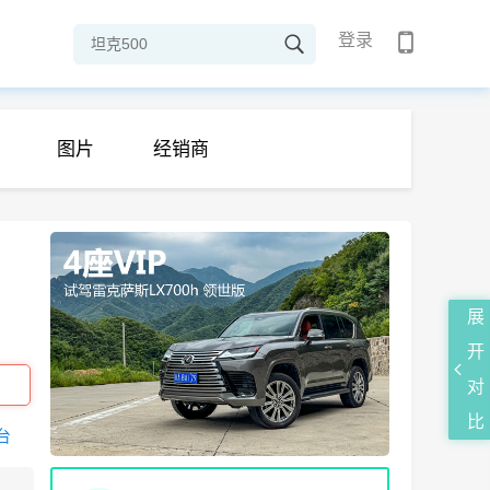
登录
图片
经销商
展
开
对
比
3台