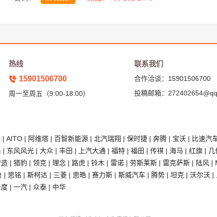
热线
联系我们
15901506700
合作洽谈：15901506700
投稿邮箱：272402654@qq
周一至周五（9:00-18:00）
狐
|
AITO
|
阿维塔
|
百智新能源
|
北汽瑞翔
|
保时捷
|
奔腾
|
宝沃
|
比速汽
尚
|
东风风光
|
大众
|
丰田
|
上汽大通
|
福特
|
福田
|
传祺
|
海马
|
红旗
|
几
智造
|
猎豹
|
领克
|
理念
|
路虎
|
铃木
|
雷诺
|
劳斯莱斯
|
雷克萨斯
|
陆风
|
鲁
|
思铭
|
斯柯达
|
三菱
|
思皓
|
赛力斯
|
斯威汽车
|
腾势
|
坦克
|
沃尔沃
|
云度
|
一汽
|
众泰
|
中华