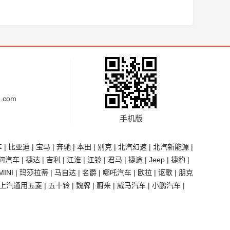
.com
手机版
车
|
比亚迪
|
宝马
|
奔驰
|
本田
|
别克
|
北汽幻速
|
北汽新能源
|
何汽车
|
捷达
|
吉利
|
江淮
|
江铃
|
君马
|
捷途
|
Jeep
|
捷豹
|
MINI
|
玛莎拉蒂
|
马自达
|
名爵
|
哪吒汽车
|
欧拉
|
讴歌
|
朋克
上汽通用五菱
|
五十铃
|
魏牌
|
蔚来
|
威马汽车
|
小鹏汽车
|