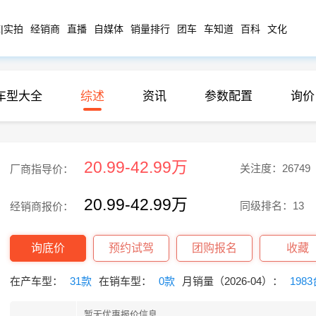
|实拍
经销商
直播
自媒体
销量排行
团车
车知道
百科
文化
车型大全
综述
资讯
参数配置
询价
20.99-42.99万
关注度：26749
厂商指导价：
20.99-42.99万
同级排名：13
经销商报价：
询底价
预约试驾
团购报名
收藏
在产车型：
31款
在销车型：
0款
月销量（2026-04）：
198
暂无优惠报价信息