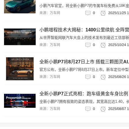
小鹏汽车官宣，将全新小鹏P7的专属车标免费从18K
级为24K金。海报小字显示，活动是针对初代小鹏P7
来源：万车网
0
2025/11/25 1
（含P7及P7i），换购或复购全新小鹏P7可获得专属
车标，用户需在2025年12月31日前完成锁单。
从世界智能网联汽车大会上的技术发布到最近工信部
公示，小鹏汽车首款搭载“鲲鹏超级电动系统”车型—X
来源：万车网
0
2025/10/24 1
进入上市倒计时，而G7、P7+、G6等车型的增程版也
续登场。
全新小鹏P7
官方公布，全新小鹏P7将8月27日上市。新车定位中
车，此前已经开启预售，意向金99元。
来源：万车网
0
2025/08/26 1
全新小鹏P7拥有极致的姿态表现，其宽高比达1.40，
比为3.57，轮高比是0.52，这样的跑车级黄金车身比
来源：万车网
0
2025/08/07 1
使其在视觉效果上甚至超越了保时捷Panamera（帕梅