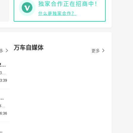
独家合作正在招商中！
什么是独家合作？
万车自媒体
多
更多
剑指特斯拉Model 3！小鹏P7 Max版上市：20.38万起
38
个版
3:39
全系
h 还能不亏电？小鹏详解超级增程技术，四大研发挑战曝光
体技
系统
6:36
金升级24K金：年底前下单均可获得