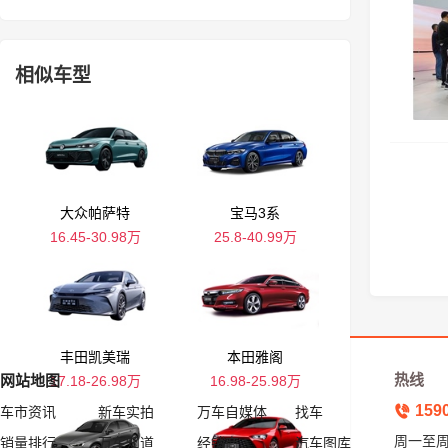
相似车型
大众帕萨特
宝马3系
16.45-30.98万
25.8-40.99万
丰田凯美瑞
本田雅阁
热线
网站地图
17.18-26.98万
16.98-25.98万
159
车市资讯
新车实拍
万车自媒体
找车
周一至周五
销量排行
万车知道
经销商
汽车图库