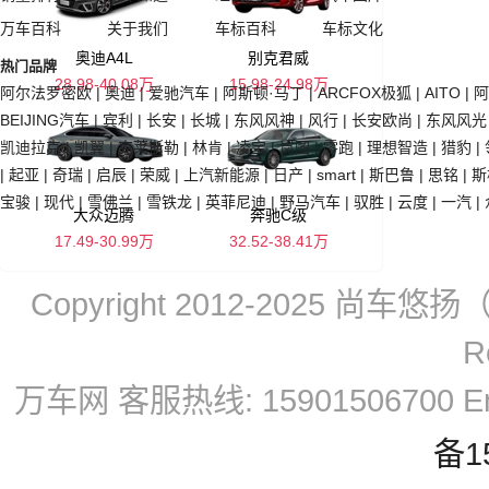
万车百科
关于我们
车标百科
车标文化
奥迪A4L
别克君威
热门品牌
28.98-40.08万
15.98-24.98万
阿尔法罗密欧
|
奥迪
|
爱驰汽车
|
阿斯顿·马丁
|
ARCFOX极狐
|
AITO
|
阿
BEIJING汽车
|
宾利
|
长安
|
长城
|
东风风神
|
风行
|
长安欧尚
|
东风风光
凯迪拉克
|
凯翼
|
克莱斯勒
|
林肯
|
凌宝
|
岚图
|
零跑
|
理想智造
|
猎豹
|
|
起亚
|
奇瑞
|
启辰
|
荣威
|
上汽新能源
|
日产
|
smart
|
斯巴鲁
|
思铭
|
斯
宝骏
|
现代
|
雪佛兰
|
雪铁龙
|
英菲尼迪
|
野马汽车
|
驭胜
|
云度
|
一汽
|
大众迈腾
奔驰C级
17.49-30.99万
32.52-38.41万
Copyright 2012-2025 尚车悠
R
万车网 客服热线: 15901506700 Em
备1