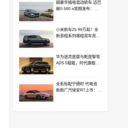
超豪华插电混动轿车 迈巴
赫S 580 e官图发布：老
钱风浓郁
小米新车25.99万起！全
新澎程系列增程双车亮相
动力电池等核心供应商曝
光
华为途灵底盘与乾崑智驾
ADS 5赋能，时代旗舰
MPV尊界V800、680上市
全系标配宁德时 代电池
新款广汽埃安RT上市：
9.98万起