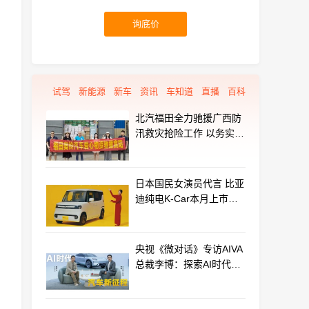
询底价
试驾
新能源
新车
资讯
车知道
直播
百科
北汽福田全力驰援广西防
汛救灾抢险工作 以务实行
动守护群众平安
日本国民女演员代言 比亚
迪纯电K-Car本月上市：
最远能跑320km
央视《微对话》专访AIVA
总裁李博：探索AI时代汽
车产业新路径