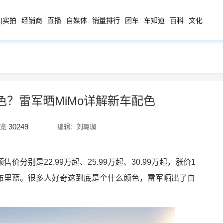
|实拍
经销商
直播
自媒体
销量排行
团车
车知道
百科
文化
色？雷军晒MiMo详解新车配色
30249
览
编辑：刘璐珈
分别是22.99万起、25.99万起、30.99万起，涨价1
布里蓝。
很多人好奇这到底是个什么颜色，雷军晒出了自