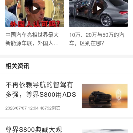
中国汽车亮相世界最大
10万、20万与50万的汽
新能源车展，外国人怎
车，区别在哪？
么看？魏牌WEY Coffee
01
相关资讯
不再依赖导航的智驾有
多强，尊界S800用ADS
5实车测验给出答案
2026/07/07 12:04 48792浏览
尊界S800典藏大观