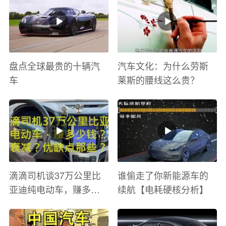
盘点全球最贵的十辆汽
汽车文化：为什么劳斯
车
莱斯的腰线这么贵？
滴滴司机谈37万公里比
谁偷走了你新能源车的
亚迪纯电动车，赚多少
续航【电耗硬核分析】
钱？电池衰减？优缺点
有哪些？