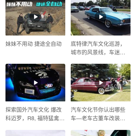
妹妹不用动 捷途全自动
底特律汽车文化巡游，
城市的风景线，车迷的
盛宴
探索国外汽车文化 爆改
汽车文化节你认出哪些
科迈罗，R8, 福特猛禽
车—老车古董车改装车
太爽了 感觉自己在速度
巡游
与激情电影里 ！