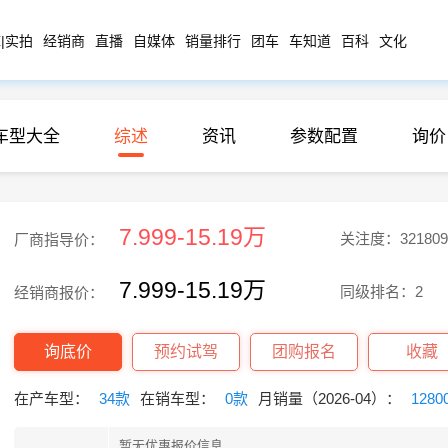
|实拍
经销商
直播
自媒体
销量排行
团车
车知道
百科
文化
车型大全
综述
资讯
参数配置
询价
7.999-15.19万
关注度：321809
厂商指导价：
7.999-15.19万
同级排名：2
经销商报价：
询底价
预约试驾
团购报名
收藏
在产车型：
34款
在销车型：
0款
月销量（2026-04）：
1280
暂无优惠报价信息