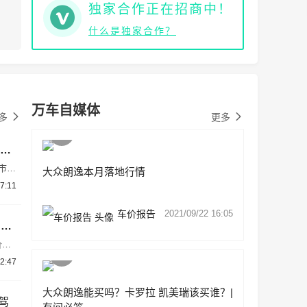
独家合作正在招商中！
什么是独家合作？
万车自媒体
多
更多
车身加长 配置大增！上汽大众全新朗逸PRO上市：8.88万起
市，
大众朗逸本月落地行情
看，
7:11
用窄
车价报告
2021/09/22 16:05
上汽大众2024款朗逸开启限时优惠 优惠后售价8.38万起
价
2:47
大众朗逸能买吗？卡罗拉 凯美瑞该买谁？|
驾