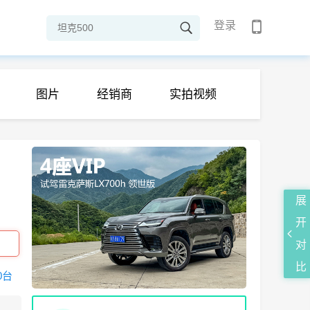
登录
图片
经销商
实拍视频
展
开
对
比
0台