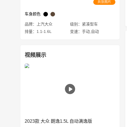
共张图片
车身颜色
品牌：上汽大众
级别：紧凑型车
排量：1.1-1.6L
变速：手动,自动
视频展示
2023款 大众 朗逸1.5L 自动满逸版