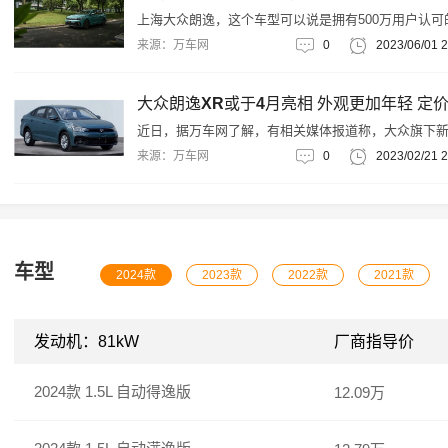
上海大众朗逸，这个车型可以说是拥有500万用户认可
星车型，也是十万元家轿的绝对代表车型。如今，一
来源：万车网
0
2023/06/01 2
自MQB平台的全新车型朗逸新锐正式亮相，它将于今年
月份上市销售。这台车并不是朗逸的换代车型，而是
朗逸家族的一个新成员。下面就让我们来看看这款新
有那些特性吧。
近日，据万车网了解，有相关媒体报道称，大众旗下
大众朗逸XR或将于今年4月份正式发布。据悉，新车
来源：万车网
0
2023/02/21 2
报信息已经出现在了工信部的官网，或将命名为“朗逸
锐”，预计起售价在10万元上下。新车的外观进行了大
黑化处理，使其更加年轻化，将搭载1.5L自然吸气发动
机。
车型
2024款
2023款
2022款
2021款
发动机：81kW
厂商指导价
2024款 1.5L 自动得逸版
12.09万