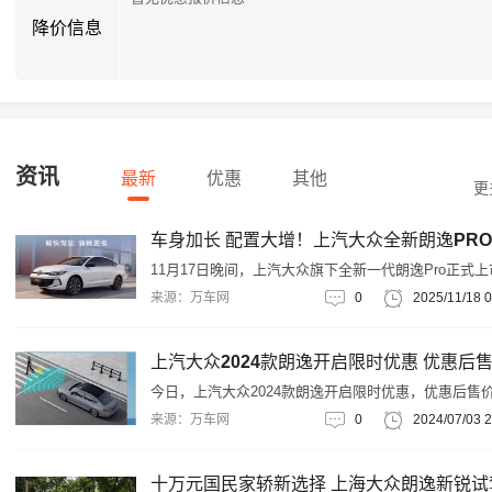
降价信息
资讯
最新
优惠
其他
更
11月17日晚间，上汽大众旗下全新一代朗逸Pro正式上
共推出7款车型，售价区间为8.88-11.29万元。具体来
来源：万车网
0
2025/11/18 0
新车提供双前脸造型，包含经典版和星空版，前者采
条幅式前格栅，中央则为大众品牌LOGO
今日，上汽大众2024款朗逸开启限时优惠，优惠后售
8.38万起。老车主还有以旧换新或增购补贴等权益。
来源：万车网
0
2024/07/03 2
十万元国民家轿新选择 上海大众朗逸新锐试