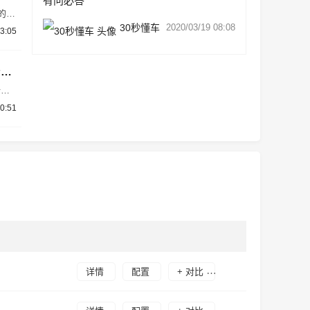
有问必答
的明
台来
30秒懂车
2020/03/19 08:08
3:05
6
填补
车都
大众朗逸XR或于4月亮相 外观更加年轻 定价10万左右
新车
的申
0:51
新
量的
详情
配置
+ 对比