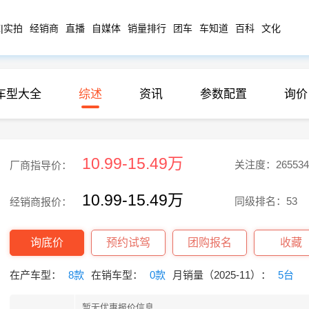
|实拍
经销商
直播
自媒体
销量排行
团车
车知道
百科
文化
车型大全
综述
资讯
参数配置
询价
10.99-15.49万
关注度：265534
厂商指导价：
10.99-15.49万
同级排名：53
经销商报价：
询底价
预约试驾
团购报名
收藏
在产车型：
8款
在销车型：
0款
月销量（2025-11）：
5台
暂无优惠报价信息