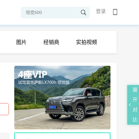
登录
图片
经销商
实拍视频
展
开
对
比