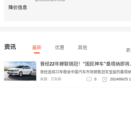
降价信息
资讯
最新
优惠
其他
更
曾经22年蝉联销
曾经连续22年稳坐中国汽车市场销售冠军宝座的桑塔
如今却面临月销量跌至1台的窘境，似乎真的要与我们
来源：万车网
0
2024/06/25 1
见了。