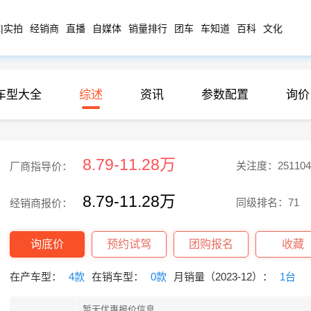
|实拍
经销商
直播
自媒体
销量排行
团车
车知道
百科
文化
车型大全
综述
资讯
参数配置
询价
8.79-11.28万
关注度：251104
厂商指导价：
8.79-11.28万
同级排名：71
经销商报价：
询底价
预约试驾
团购报名
收藏
在产车型：
4款
在销车型：
0款
月销量（2023-12）：
1台
暂无优惠报价信息