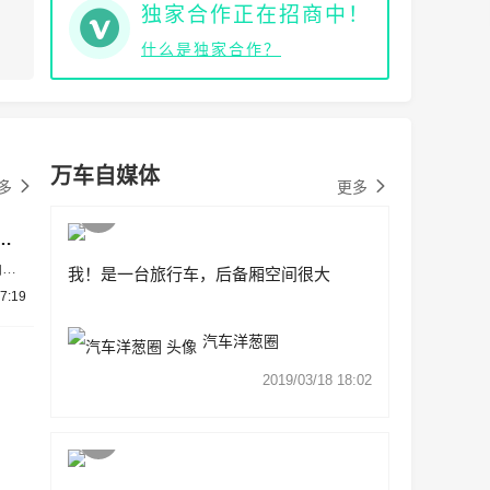
独家合作正在招商中！
什么是独家合作？
万车自媒体
多
更多
冠！“国民神车”桑塔纳即将退出历史舞台
纳，
我！是一台旅行车，后备厢空间很大
说再
7:19
汽车洋葱圈
2019/03/18 18:02