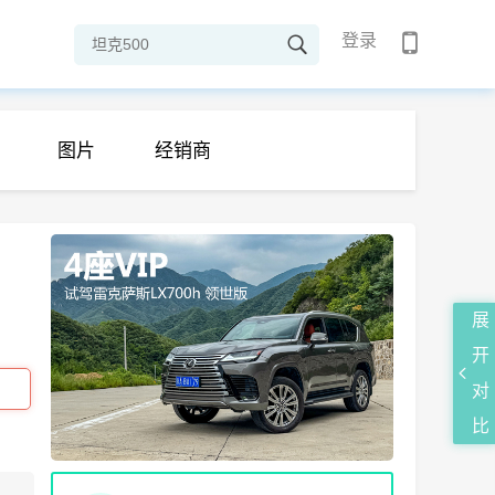
登录
图片
经销商
展
开
对
比