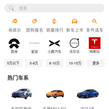
询底价
团购报名
销量排行
新车上市
条件选车
蔚来
星途
小鹏汽车
沃尔沃
特斯拉
5万以下
5-8万
8-10万
10-15万
更多
热门车系
丰田凯美瑞
名爵MG4 EV
宝马3系