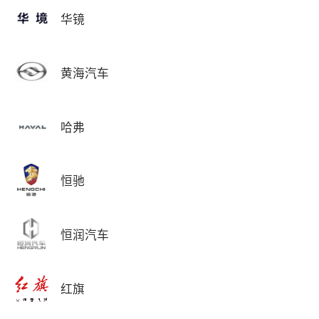
华镜
黄海汽车
哈弗
恒驰
恒润汽车
红旗