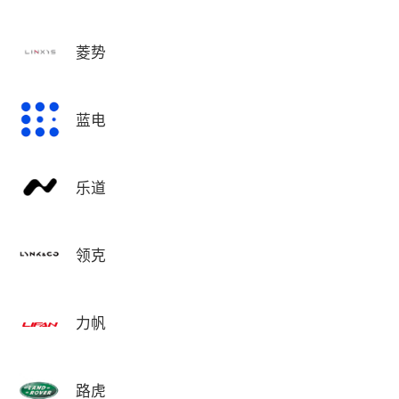
菱势
蓝电
乐道
领克
力帆
路虎