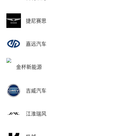
捷尼赛思
嘉远汽车
金杯新能源
吉威汽车
江淮瑞风