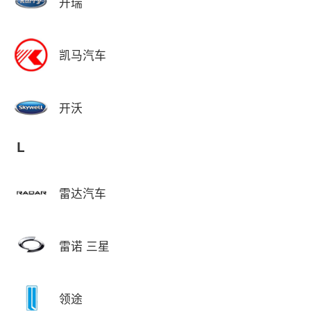
开瑞
凯马汽车
开沃
L
雷达汽车
雷诺 三星
领途