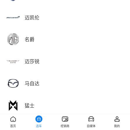
迈凯伦
名爵
迈莎锐
马自达
猛士
首页
选车
经销商
自媒体
我的
敏安