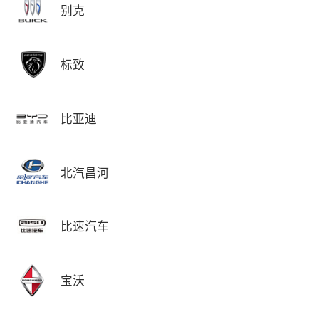
别克
标致
比亚迪
北汽昌河
比速汽车
宝沃