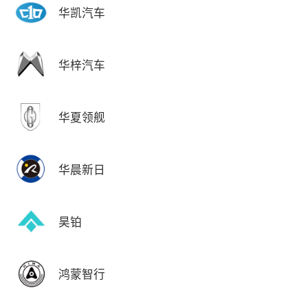
华凯汽车
华梓汽车
华夏领舰
华晨新日
昊铂
鸿蒙智行