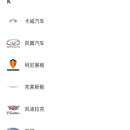
K
卡威汽车
凯翼汽车
柯尼赛格
克莱斯勒
凯迪拉克