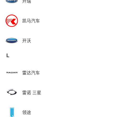
开瑞
凯马汽车
开沃
L
雷达汽车
雷诺 三星
领途