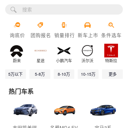
询底价
团购报名
销量排行
新车上市
条件选车
蔚来
星途
小鹏汽车
沃尔沃
特斯拉
5万以下
5-8万
8-10万
10-15万
更多
热门车系
丰田凯美瑞
名爵MG4 EV
宝马3系