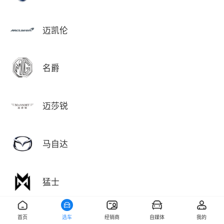
迈凯伦
名爵
迈莎锐
马自达
猛士
首页
选车
经销商
自媒体
我的
敏安