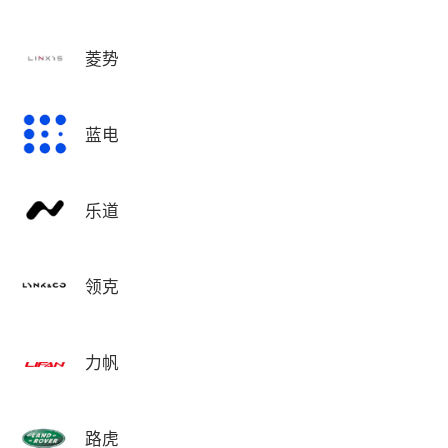
菱势
蓝电
乐道
领克
力帆
路虎