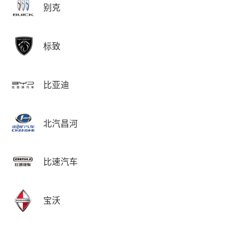
别克
标致
比亚迪
北汽昌河
比速汽车
宝沃