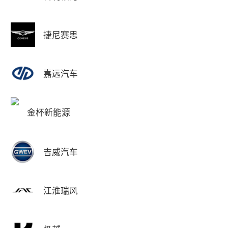
捷尼赛思
嘉远汽车
金杯新能源
吉威汽车
江淮瑞风