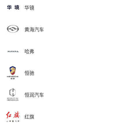
华镜
黄海汽车
哈弗
恒驰
恒润汽车
红旗