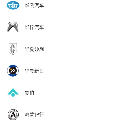
华凯汽车
华梓汽车
华夏领舰
华晨新日
昊铂
鸿蒙智行