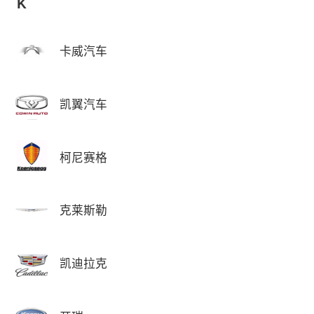
K
卡威汽车
凯翼汽车
柯尼赛格
克莱斯勒
凯迪拉克