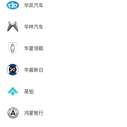
华凯汽车
华梓汽车
华夏领舰
华晨新日
昊铂
鸿蒙智行