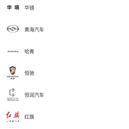
华镜
黄海汽车
哈弗
恒驰
恒润汽车
红旗