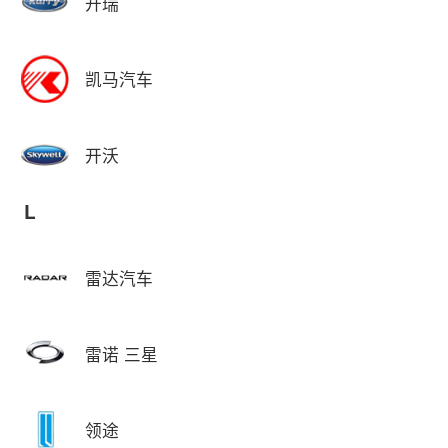
开瑞
凯马汽车
开沃
L
雷达汽车
雷诺 三星
领途