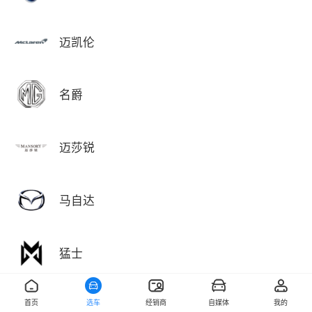
迈凯伦
名爵
迈莎锐
马自达
猛士
首页
选车
经销商
自媒体
我的
敏安