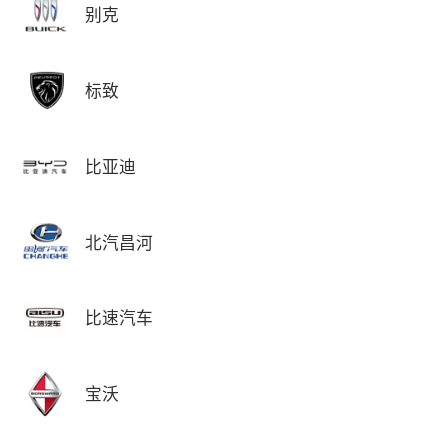
别克
标致
比亚迪
北汽昌河
比速汽车
宝沃