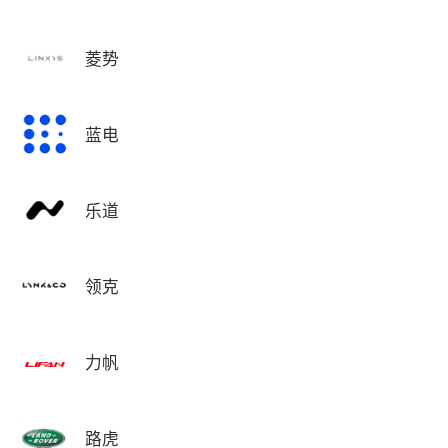
菱势
蓝电
乐道
领克
力帆
路虎