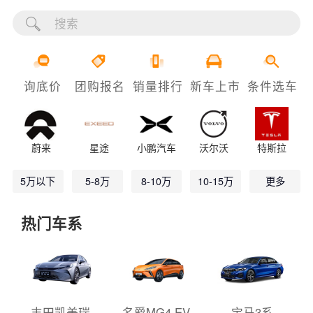
询底价
团购报名
销量排行
新车上市
条件选车
蔚来
星途
小鹏汽车
沃尔沃
特斯拉
5万以下
5-8万
8-10万
10-15万
更多
热门车系
丰田凯美瑞
名爵MG4 EV
宝马3系