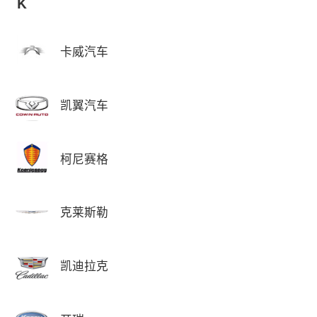
K
卡威汽车
凯翼汽车
柯尼赛格
克莱斯勒
凯迪拉克