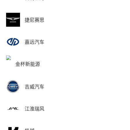
捷尼赛思
嘉远汽车
金杯新能源
吉威汽车
江淮瑞风