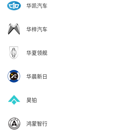
华凯汽车
华梓汽车
华夏领舰
华晨新日
昊铂
鸿蒙智行