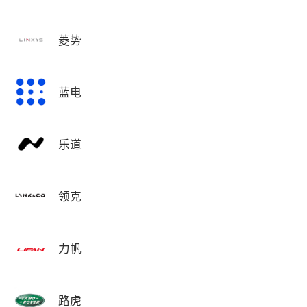
菱势
蓝电
乐道
领克
力帆
路虎