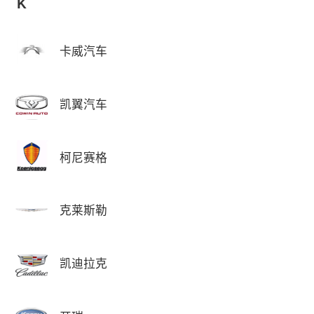
K
卡威汽车
凯翼汽车
柯尼赛格
克莱斯勒
凯迪拉克