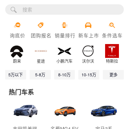
询底价
团购报名
销量排行
新车上市
条件选车
蔚来
星途
小鹏汽车
沃尔沃
特斯拉
5万以下
5-8万
8-10万
10-15万
更多
热门车系
丰田凯美瑞
名爵MG4 EV
宝马3系