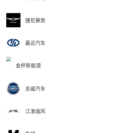
捷尼赛思
嘉远汽车
金杯新能源
吉威汽车
江淮瑞风