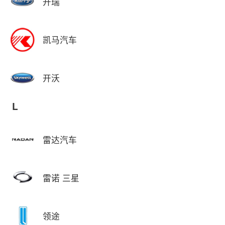
开瑞
凯马汽车
开沃
L
雷达汽车
雷诺 三星
领途