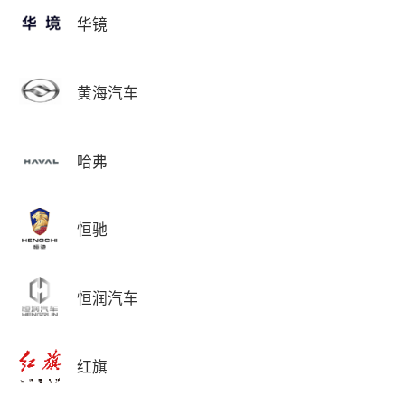
华镜
黄海汽车
哈弗
恒驰
恒润汽车
红旗