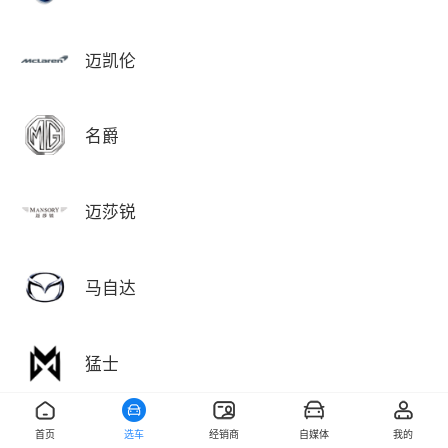
迈凯伦
名爵
迈莎锐
马自达
猛士
首页
选车
经销商
自媒体
我的
敏安