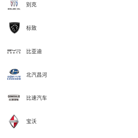
别克
标致
比亚迪
北汽昌河
比速汽车
宝沃