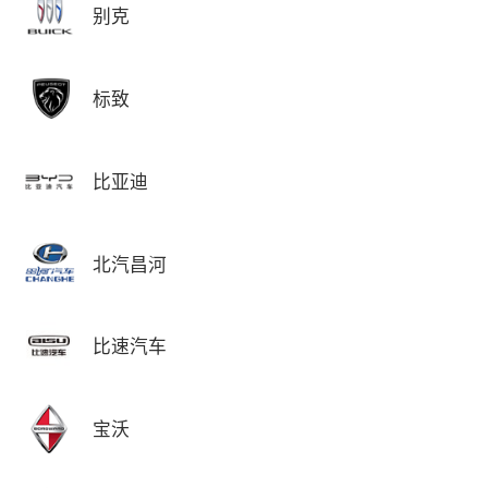
别克
标致
比亚迪
北汽昌河
比速汽车
宝沃