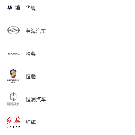
华镜
黄海汽车
哈弗
恒驰
恒润汽车
红旗