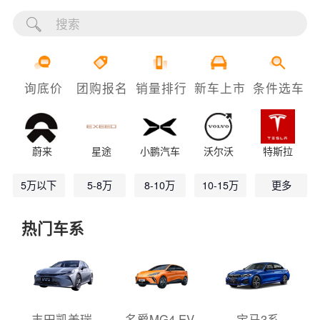
询底价
团购报名
销量排行
新车上市
条件选车
蔚来
星途
小鹏汽车
沃尔沃
特斯拉
5万以下
5-8万
8-10万
10-15万
更多
热门车系
丰田凯美瑞
名爵MG4 EV
宝马3系