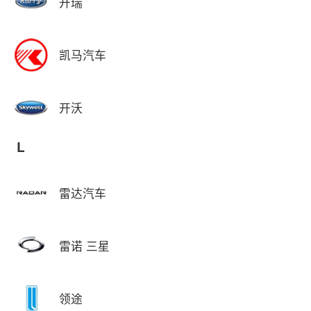
开瑞
凯马汽车
开沃
L
雷达汽车
雷诺 三星
领途