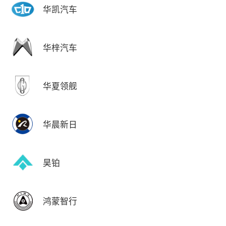
华凯汽车
华梓汽车
华夏领舰
华晨新日
昊铂
鸿蒙智行