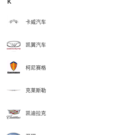
K
卡威汽车
凯翼汽车
柯尼赛格
克莱斯勒
凯迪拉克