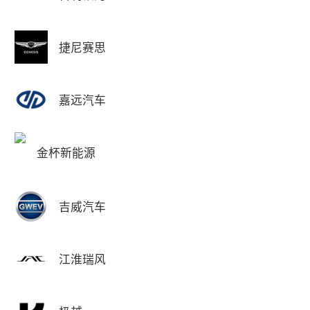
捷尼赛思
嘉远汽车
金杯新能源
吉威汽车
江淮瑞风