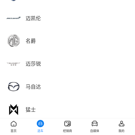
迈凯伦
名爵
迈莎锐
马自达
猛士
首页
选车
经销商
自媒体
我的
敏安