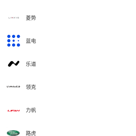
菱势
蓝电
乐道
领克
力帆
路虎