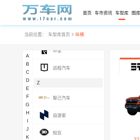
首页
车市资讯
车型库
图库
云度
一汽
当前位置：
车型库首页
纵横
仰望
A
B
远程汽车
C
D
Z
E
F
智己汽车
G
H
自游家
I
J
知豆
K
32