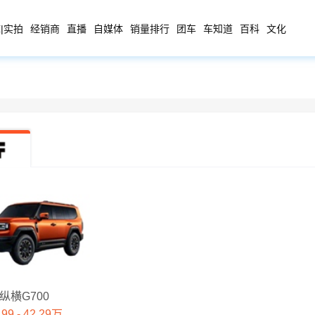
|实拍
经销商
直播
自媒体
销量排行
团车
车知道
百科
文化
纵横G700
.99 - 42.29万