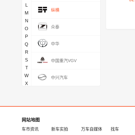
L
纵横
M
N
众泰
O
P
中华
Q
R
S
中国重汽VGV
T
W
中兴汽车
X
Y
Z
网站地图
车市资讯
新车实拍
万车自媒体
找车