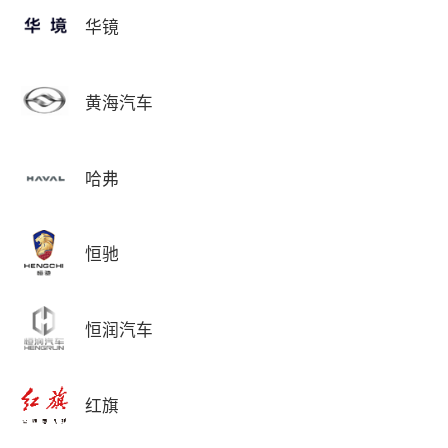
华镜
黄海汽车
哈弗
恒驰
恒润汽车
红旗