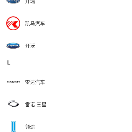
开瑞
凯马汽车
开沃
L
雷达汽车
雷诺 三星
领途