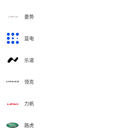
菱势
蓝电
乐道
领克
力帆
路虎