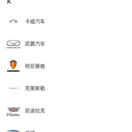
K
卡威汽车
凯翼汽车
柯尼赛格
克莱斯勒
凯迪拉克