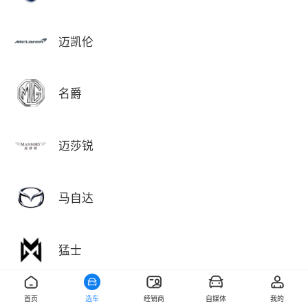
迈凯伦
名爵
迈莎锐
马自达
猛士
首页
选车
经销商
自媒体
我的
敏安