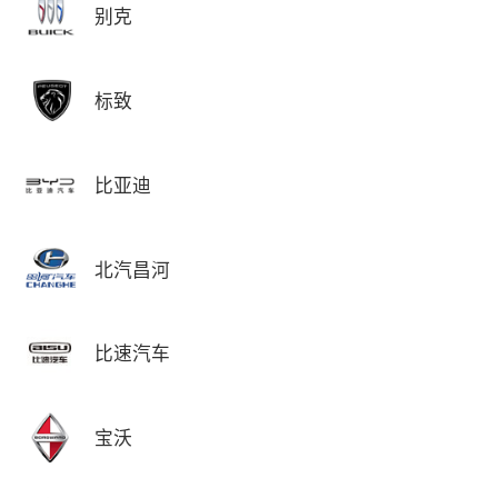
别克
标致
比亚迪
北汽昌河
比速汽车
宝沃