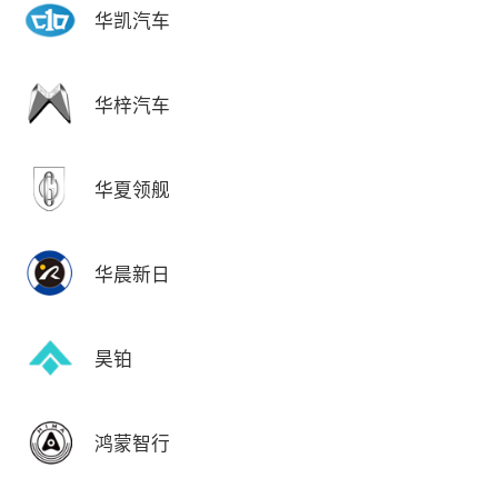
华凯汽车
华梓汽车
华夏领舰
华晨新日
昊铂
鸿蒙智行