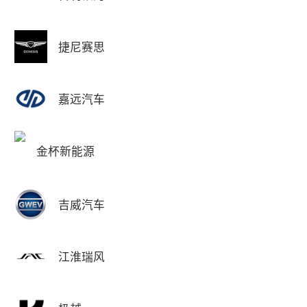
捷尼赛思
嘉远汽车
金杯新能源
吉威汽车
江淮瑞风