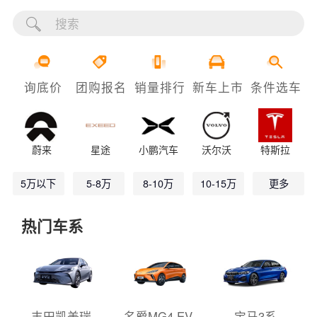
询底价
团购报名
销量排行
新车上市
条件选车
蔚来
星途
小鹏汽车
沃尔沃
特斯拉
5万以下
5-8万
8-10万
10-15万
更多
热门车系
丰田凯美瑞
名爵MG4 EV
宝马3系