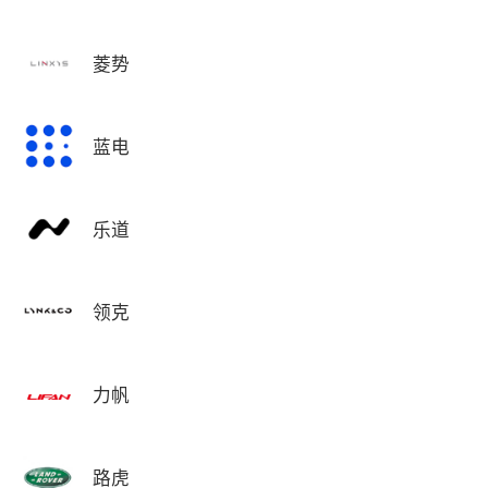
菱势
蓝电
乐道
领克
力帆
路虎