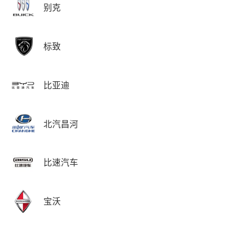
别克
标致
比亚迪
北汽昌河
比速汽车
宝沃