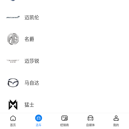
迈凯伦
名爵
迈莎锐
马自达
猛士
首页
选车
经销商
自媒体
我的
敏安