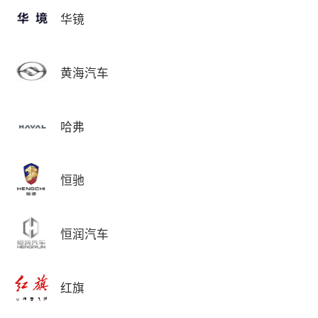
华镜
黄海汽车
哈弗
恒驰
恒润汽车
红旗