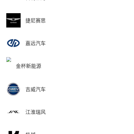
捷尼赛思
嘉远汽车
金杯新能源
吉威汽车
江淮瑞风