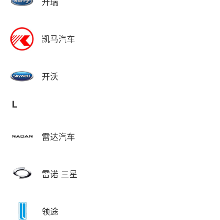
开瑞
凯马汽车
开沃
L
雷达汽车
雷诺 三星
领途