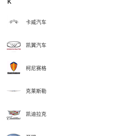
K
卡威汽车
凯翼汽车
柯尼赛格
克莱斯勒
凯迪拉克