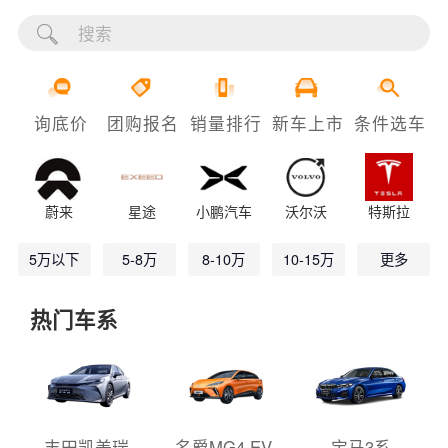
询底价
团购报名
销量排行
新车上市
条件选车
蔚来
星途
小鹏汽车
沃尔沃
特斯拉
5万以下
5-8万
8-10万
10-15万
更多
热门车系
丰田凯美瑞
名爵MG4 EV
宝马3系