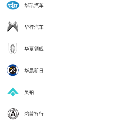
华凯汽车
华梓汽车
华夏领舰
华晨新日
昊铂
鸿蒙智行